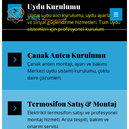
Uydu Kurulumu
Dijital uydu alıcı kurulumu, uydu ayarlama
ve sinyal güçlendirme hizmetleri. Tüm uydu
sistemleri için profesyonel kurulum.
Çanak Anten Kurulumu
Çanak anten montajı, ayarı ve bakımı.
Merkezi uydu sistemi kurulumu, çoklu
daire çözümleri.
Termosifon Satış & Montaj
Elektrikli termosifon satışı ve profesyonel
montaj hizmeti. Arıza tespiti, bakım ve
onarım servisi.